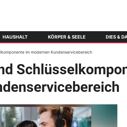
HAUSHALT
KÖRPER & SEELE
DIES & D
selkomponente im modernen Kundenservicebereich
ind Schlüsselkompo
denservicebereich