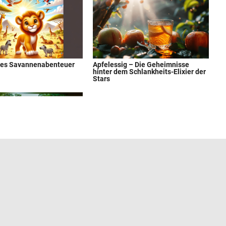
ßes Savannenabenteuer
Apfelessig – Die Geheimnisse
hinter dem Schlankheits-Elixier der
Stars
t ein beliebtes Urlaubs-
Gedicht über die 5 Pflegegrade
ings-Ziel der Deutschen