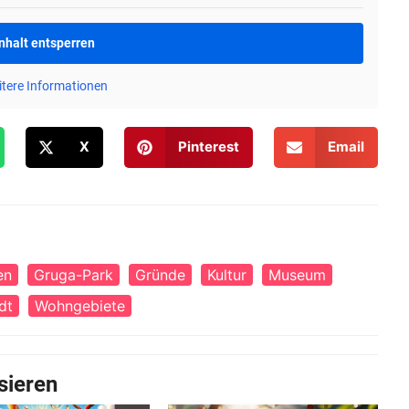
Inhalt entsperren
tere Informationen
X
Pinterest
Email
en
Gruga-Park
Gründe
Kultur
Museum
dt
Wohngebiete
sieren