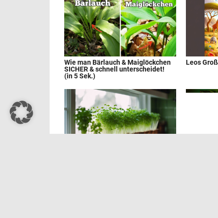
Wie man Bärlauch & Maiglöckchen
Leos Gro
SICHER & schnell unterscheidet!
(in 5 Sek.)
Holland is
und Shopp
Wie man Kressesprossen zu Hause
züchtet