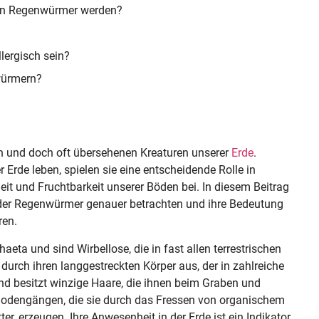
nen Regenwürmer werden?
ergisch sein?
würmern?
n und doch oft übersehenen Kreaturen unserer
Erde
.
 Erde leben, spielen sie eine entscheidende Rolle in
t und Fruchtbarkeit unserer Böden bei. In diesem Beitrag
der Regenwürmer genauer betrachten und ihre Bedeutung
ren.
eta und sind Wirbellose, die in fast allen terrestrischen
rch ihren langgestreckten Körper aus, der in zahlreiche
 und besitzt winzige Haare, die ihnen beim Graben und
Bodengängen, die sie durch das Fressen von organischem
er, erzeugen. Ihre Anwesenheit in der Erde ist ein Indikator