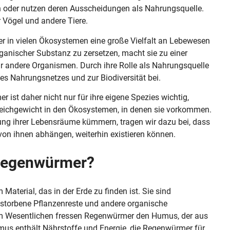
oder nutzen deren Ausscheidungen als Nahrungsquelle.
 Vögel und andere Tiere.
r in vielen Ökosystemen eine große Vielfalt an Lebewesen
ganischer Substanz zu zersetzen, macht sie zu einer
r andere Organismen. Durch ihre Rolle als Nahrungsquelle
s Nahrungsnetzes und zur Biodiversität bei.
 ist daher nicht nur für ihre eigene Spezies wichtig,
Gleichgewicht in den Ökosystemen, in denen sie vorkommen.
ung ihrer Lebensräume kümmern, tragen wir dazu bei, dass
 von ihnen abhängen, weiterhin existieren können.
 Regenwürmer?
terial, das in der Erde zu finden ist. Sie sind
gestorbene Pflanzenreste und andere organische
Im Wesentlichen fressen Regenwürmer den Humus, der aus
umus enthält Nährstoffe und Energie, die Regenwürmer für