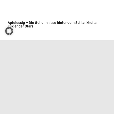
Apfelessig – Die Geheimnisse hinter dem Schlankheits-
Elixier der Stars
Wie man Kressesprossen zu Hause züchtet