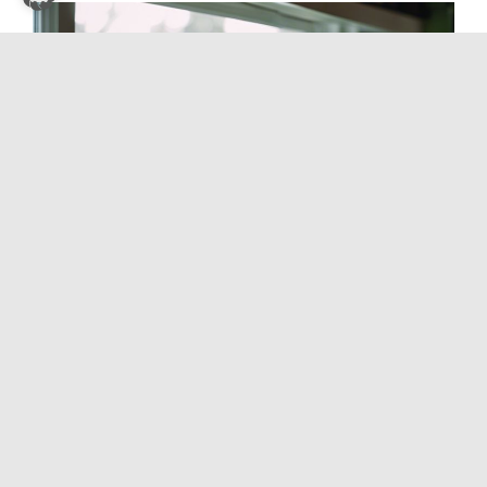
Wie man Kressesprossen zu Hause züchtet