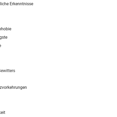
liche Erkenntnisse
phobie
ngste
e
Gewitters
zvorkehrungen
eit