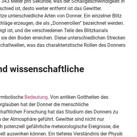
 343 Meter pro Sekunde, was der Schallgeschwindigkeit in
schied ist, desto weiter entfernt ist das Gewitter.
ze unterschiedliche Arten von Donner. Ein einzelner Blitz
läge erzeugen, die als „Donnerrollen“ bezeichnet werden.
igt ist, und die verschiedenen Teile des Blitzkanals
 sie den Boden erreichen. Diese unterschiedlichen Strecken
Schallwellen, was das charakteristische Rollen des Donners
nd wissenschaftliche
 symbolische
Bedeutung
. Von antiken Gottheiten des
rglauben hat der Donner die menschliche
nschaftlichen Forschung hat das Studium des Donners zu
n der Atmosphäre geführt. Gewitter sind nicht nur
potenziell gefährliche meteorologische Ereignisse, die
lt auswirken können. Ein tieferes Verständnis der Physik