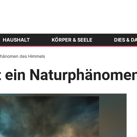
HAUSHALT
KÖRPER & SEELE
DIES & D
rphänomen des Himmels
st ein Naturphänome