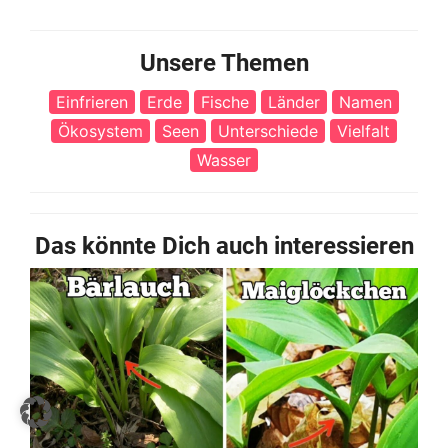
Unsere Themen
Einfrieren
Erde
Fische
Länder
Namen
Ökosystem
Seen
Unterschiede
Vielfalt
Wasser
Das könnte Dich auch interessieren