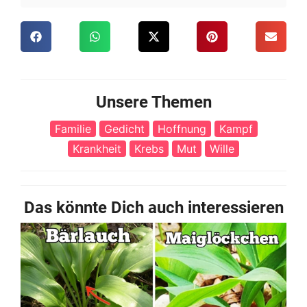
Unsere Themen
Familie
Gedicht
Hoffnung
Kampf
Krankheit
Krebs
Mut
Wille
Das könnte Dich auch interessieren