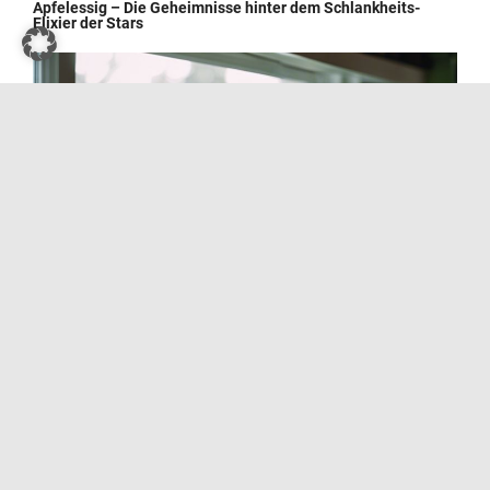
Apfelessig – Die Geheimnisse hinter dem Schlankheits-
Elixier der Stars
Wie man Kressesprossen zu Hause züchtet