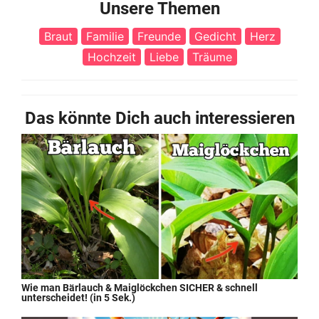
Unsere Themen
Braut
Familie
Freunde
Gedicht
Herz
Hochzeit
Liebe
Träume
Das könnte Dich auch interessieren
Wie man Bärlauch & Maiglöckchen SICHER & schnell
unterscheidet! (in 5 Sek.)