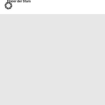
Elixier der Stars
Wie man Kressesprossen zu Hause züchtet