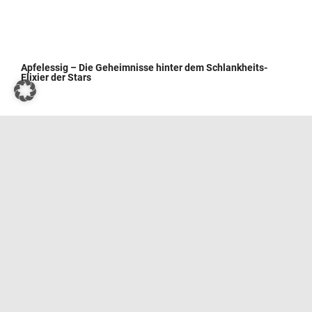
Apfelessig – Die Geheimnisse hinter dem Schlankheits-
Elixier der Stars
Wie man Kressesprossen zu Hause züchtet