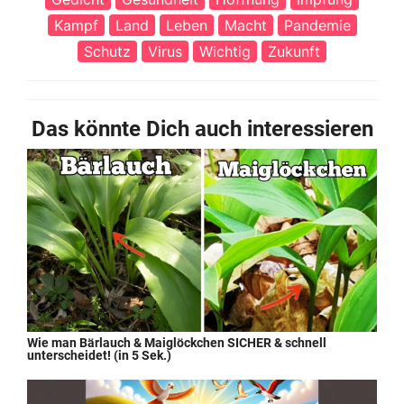
Kampf
Land
Leben
Macht
Pandemie
Schutz
Virus
Wichtig
Zukunft
Das könnte Dich auch interessieren
Wie man Bärlauch & Maiglöckchen SICHER & schnell
unterscheidet! (in 5 Sek.)