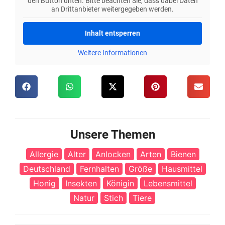
den Button unten. Bitte beachten Sie, dass dabei Daten
an Drittanbieter weitergegeben werden.
Inhalt entsperren
Weitere Informationen
Unsere Themen
Allergie
Alter
Anlocken
Arten
Bienen
Deutschland
Fernhalten
Größe
Hausmittel
Honig
Insekten
Königin
Lebensmittel
Natur
Stich
Tiere