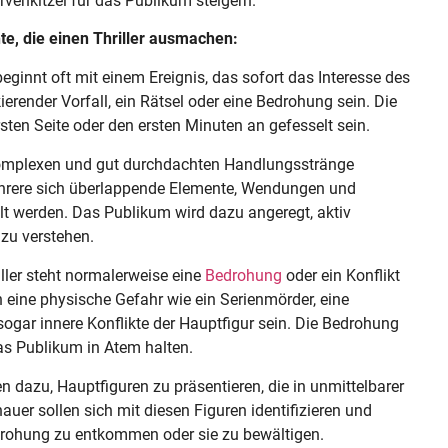
enkitzel für das Publikum steigern.
te, die einen Thriller ausmachen:
beginnt oft mit einem Ereignis, das sofort das Interesse des
erender Vorfall, ein Rätsel oder eine Bedrohung sein. Die
sten Seite oder den ersten Minuten an gefesselt sein.
e komplexen und gut durchdachten Handlungsstränge
ehrere sich überlappende Elemente, Wendungen und
lt werden. Das Publikum wird dazu angeregt, aktiv
zu verstehen.
ller steht normalerweise eine
Bedrohung
oder ein Konflikt
 eine physische Gefahr wie ein Serienmörder, eine
sogar innere Konflikte der Hauptfigur sein. Die Bedrohung
das Publikum in Atem halten.
en dazu, Hauptfiguren zu präsentieren, die in unmittelbarer
uer sollen sich mit diesen Figuren identifizieren und
edrohung zu entkommen oder sie zu bewältigen.