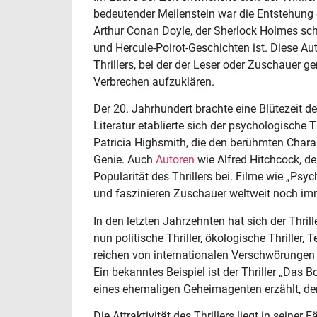
bedeutender Meilenstein war die Entstehung
Arthur Conan Doyle, der Sherlock Holmes schu
und Hercule-Poirot-Geschichten ist. Diese Au
Thrillers, bei der der Leser oder Zuschauer 
Verbrechen aufzuklären.
Der 20. Jahrhundert brachte eine Blütezeit des
Literatur etablierte sich der psychologische 
Patricia Highsmith, die den berühmten Chara
Genie. Auch
Autoren
wie Alfred Hitchcock, de
Popularität des Thrillers bei. Filme wie „Psyc
und faszinieren Zuschauer weltweit noch im
In den letzten Jahrzehnten hat sich der Thrill
nun politische Thriller, ökologische Thriller
reichen von internationalen Verschwörungen 
Ein bekanntes Beispiel ist der Thriller „Das
eines ehemaligen Geheimagenten erzählt, der
Die Attraktivität des Thrillers liegt in seine