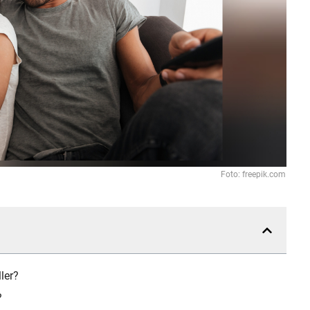
Foto: freepik.com
ler?
?