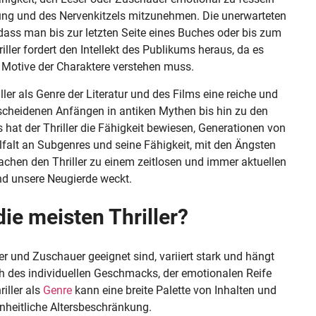
ung und des Nervenkitzels mitzunehmen. Die unerwarteten
ass man bis zur letzten Seite eines Buches oder bis zum
ller fordert den Intellekt des Publikums heraus, da es
e Motive der Charaktere verstehen muss.
er als Genre der Literatur und des Films eine reiche und
scheidenen Anfängen in antiken Mythen bis hin zu den
hat der Thriller die Fähigkeit bewiesen, Generationen von
lfalt an Subgenres und seine Fähigkeit, mit den Ängsten
achen den Thriller zu einem zeitlosen und immer aktuellen
und unsere Neugierde weckt.
ie meisten Thriller?
ser und Zuschauer geeignet sind, variiert stark und hängt
ch des individuellen Geschmacks, der emotionalen Reife
riller als
Genre
kann eine breite Palette von Inhalten und
inheitliche Altersbeschränkung.