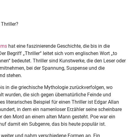
hriller?
lms
hat eine faszinierende Geschichte, die bis in die
 Begriff „Thriller“ leitet sich vom englischen Wort „to
annen“ bedeutet. Thriller sind Kunstwerke, die den Leser oder
 mitnehmen, bei der Spannung, Suspense und die
nd stehen.
bis in die griechische Mythologie zurückverfolgen, wo
t wurden, die sich gegen übernatürliche Feinde und
s literarisches Beispiel für einen Thriller ist Edgar Allan
hundert, in dem ein namenloser Erzähler seine scheinbare
 er den Mord an einem alten Mann gesteht. Poe war ein
huf damit ein Subgenre, das bis heute populär ist.
ler weiter und nahm verschiedene Formen an. Ein