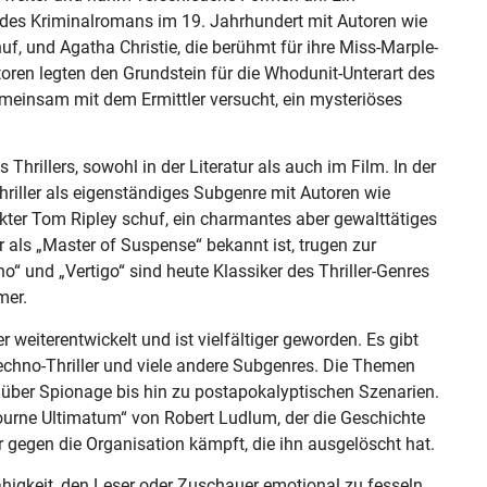
 des Kriminalromans im 19. Jahrhundert mit Autoren wie
f, und Agatha Christie, die berühmt für ihre Miss-Marple-
toren legten den Grundstein für die Whodunit-Unterart des
gemeinsam mit dem Ermittler versucht, ein mysteriöses
 Thrillers, sowohl in der Literatur als auch im Film. In der
Thriller als eigenständiges Subgenre mit Autoren wie
kter Tom Ripley schuf, ein charmantes aber gewalttätiges
r als „Master of Suspense“ bekannt ist, trugen zur
ho“ und „Vertigo“ sind heute Klassiker des Thriller-Genres
mer.
er weiterentwickelt und ist vielfältiger geworden. Es gibt
, Techno-Thriller und viele andere Subgenres. Die Themen
über Spionage bis hin zu postapokalyptischen Szenarien.
 Bourne Ultimatum“ von Robert Ludlum, der die Geschichte
 gegen die Organisation kämpft, die ihn ausgelöscht hat.
r Fähigkeit, den Leser oder Zuschauer emotional zu fesseln