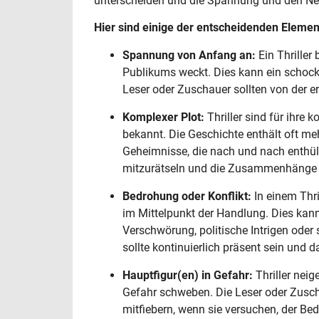
unterscheiden und die Spannung und den Nerv
Hier sind einige der entscheidenden Elemen
Spannung von Anfang an:
Ein Thriller 
Publikums weckt. Dies kann ein schocki
Leser oder Zuschauer sollten von der er
Komplexer Plot:
Thriller sind für ihr
bekannt. Die Geschichte enthält oft m
Geheimnisse, die nach und nach enthül
mitzurätseln und die Zusammenhänge 
Bedrohung oder Konflikt:
In einem Thri
im Mittelpunkt der Handlung. Dies kann
Verschwörung, politische Intrigen oder 
sollte kontinuierlich präsent sein und 
Hauptfigur(en) in Gefahr:
Thriller neig
Gefahr schweben. Die Leser oder Zuscha
mitfiebern, wenn sie versuchen, der B