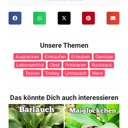
Unsere Themen
Auspacken
Einkaufen
Erlauben
Gemüse
Lebensmittel
Obst
Probieren
Rucksack
Testen
Trolley
Umtausch
Ware
Das könnte Dich auch interessieren