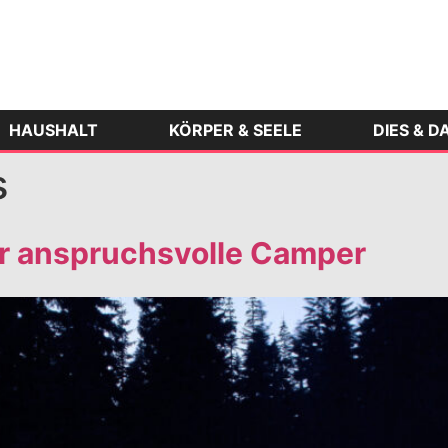
HAUSHALT
KÖRPER & SEELE
DIES & D
s
r anspruchsvolle Camper