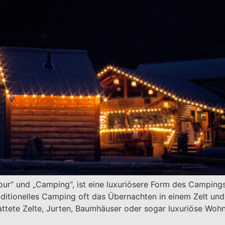
ur“ und „Camping“, ist eine luxuriösere Form des Camping
raditionelles Camping oft das Übernachten in einem Zelt u
attete Zelte, Jurten, Baumhäuser oder sogar luxuriöse W