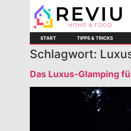
START
TIPPS & TRICKS
Schlagwort:
Luxu
Das Luxus-Glamping fü