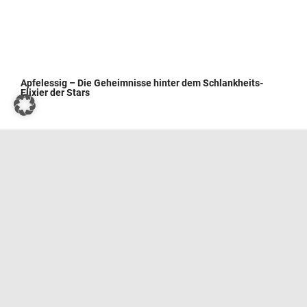
Apfelessig – Die Geheimnisse hinter dem Schlankheits-
Elixier der Stars
Wie man Kressesprossen zu Hause züchtet