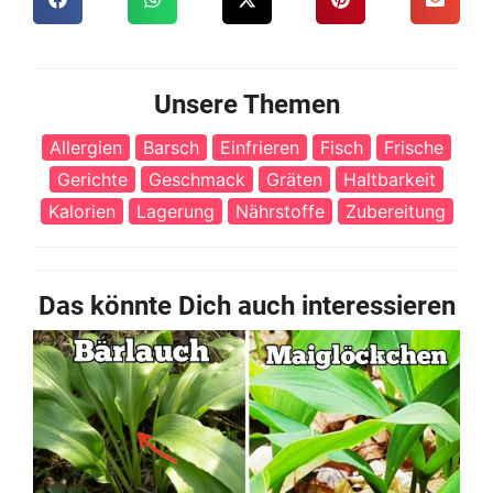
Unsere Themen
Allergien
Barsch
Einfrieren
Fisch
Frische
Gerichte
Geschmack
Gräten
Haltbarkeit
Kalorien
Lagerung
Nährstoffe
Zubereitung
Das könnte Dich auch interessieren