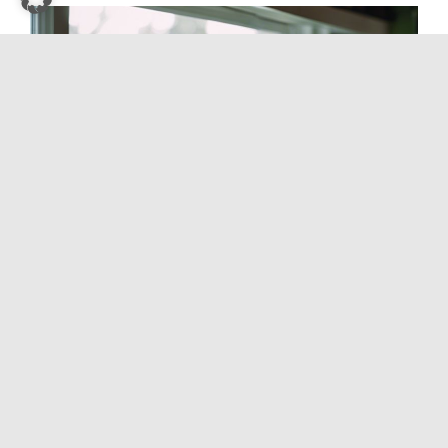
Wie man Kressesprossen zu Hause züchtet