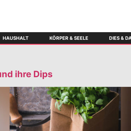
HAUSHALT
KÖRPER & SEELE
DIES & D
nd ihre Dips